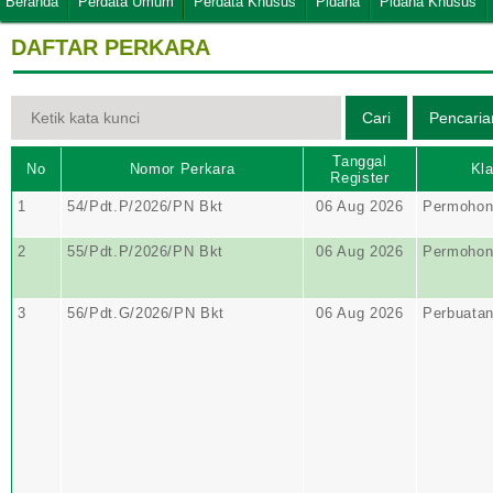
Beranda
Perdata Umum
Perdata Khusus
Pidana
Pidana Khusus
DAFTAR PERKARA
Tanggal
No
Nomor Perkara
Kla
Register
1
54/Pdt.P/2026/PN Bkt
06 Aug 2026
Permohon
2
55/Pdt.P/2026/PN Bkt
06 Aug 2026
Permohon
3
56/Pdt.G/2026/PN Bkt
06 Aug 2026
Perbuata