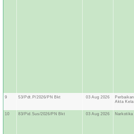
9
53/Pdt.P/2026/PN Bkt
03 Aug 2026
Perbaika
Akta Kela
10
83/Pid.Sus/2026/PN Bkt
03 Aug 2026
Narkotika