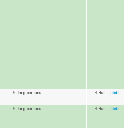
Sidang pertama
4 Hari
[
detil
]
Sidang pertama
4 Hari
[
detil
]