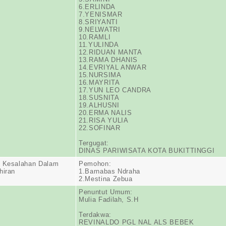
6.ERLINDA
7.YENISMAR
8.SRIYANTI
9.NELWATRI
10.RAMLI
11.YULINDA
12.RIDUAN MANTA
13.RAMA DHANIS
14.EVRIYAL ANWAR
15.NURSIMA
16.MAYRITA
17.YUN LEO CANDRA
18.SUSNITA
19.ALHUSNI
20.ERMA NALIS
21.RISA YULIA
22.SOFINAR
Tergugat:
DINAS PARIWISATA KOTA BUKITTINGGI
n Kesalahan Dalam
Pemohon:
hiran
1.Barnabas Ndraha
2.Mestina Zebua
Penuntut Umum:
Mulia Fadilah, S.H
Terdakwa:
REVINALDO PGL NAL ALS BEBEK