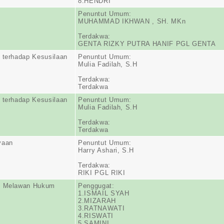
8.HENDRI
Penuntut Umum:
MUHAMMAD IKHWAN , SH. MKn
Terdakwa:
GENTA RIZKY PUTRA HANIF PGL GENTA
 terhadap Kesusilaan
Penuntut Umum:
Mulia Fadilah, S.H
Terdakwa:
Terdakwa
 terhadap Kesusilaan
Penuntut Umum:
Mulia Fadilah, S.H
Terdakwa:
Terdakwa
yaan
Penuntut Umum:
Harry Ashari, S.H
Terdakwa:
RIKI PGL RIKI
n Melawan Hukum
Penggugat:
1.ISMAIL SYAH
2.MIZARAH
3.RATNAWATI
4.RISWATI
5.SAMINI