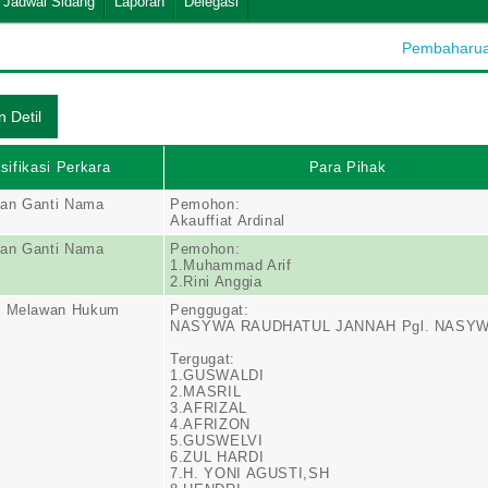
Jadwal Sidang
Laporan
Delegasi
Pembaharuan
sifikasi Perkara
Para Pihak
an Ganti Nama
Pemohon:
Akauffiat Ardinal
an Ganti Nama
Pemohon:
1.Muhammad Arif
2.Rini Anggia
n Melawan Hukum
Penggugat:
NASYWA RAUDHATUL JANNAH Pgl. NASY
Tergugat:
1.GUSWALDI
2.MASRIL
3.AFRIZAL
4.AFRIZON
5.GUSWELVI
6.ZUL HARDI
7.H. YONI AGUSTI,SH