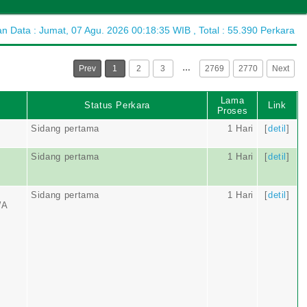
 Data : Jumat, 07 Agu. 2026 00:18:35 WIB , Total : 55.390 Perkara
…
Prev
1
2
3
2769
2770
Next
Lama
Status Perkara
Link
Proses
Sidang pertama
1 Hari
[
detil
]
Sidang pertama
1 Hari
[
detil
]
Sidang pertama
1 Hari
[
detil
]
WA