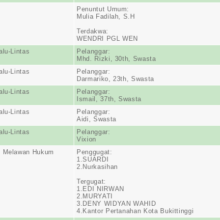
Penuntut Umum:
Mulia Fadilah, S.H
Terdakwa:
WENDRI PGL WEN
alu-Lintas
Pelanggar:
Mhd. Rizki, 30th, Swasta
alu-Lintas
Pelanggar:
Darmariko, 23th, Swasta
alu-Lintas
Pelanggar:
Ismail, 37th, Swasta
alu-Lintas
Pelanggar:
Aidi, Swasta
alu-Lintas
Pelanggar:
Vixion
n Melawan Hukum
Penggugat:
1.SUARDI
2.Nurkasihan
Tergugat:
1.EDI NIRWAN
2.MURYATI
3.DENY WIDYAN WAHID
4.Kantor Pertanahan Kota Bukittinggi