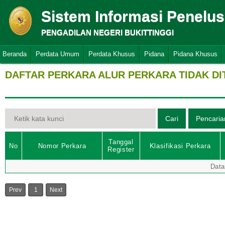
Sistem Informasi Penelu
PENGADILAN NEGERI BUKITTINGGI
Beranda
Perdata Umum
Perdata Khusus
Pidana
Pidana Khusus
DAFTAR PERKARA ALUR PERKARA TIDAK D
Tanggal
No
Nomor Perkara
Klasifikasi Perkara
Register
Data
Prev
1
Next