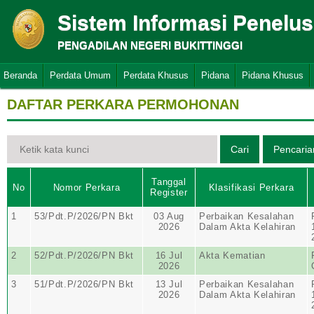
Sistem Informasi Penelu
PENGADILAN NEGERI BUKITTINGGI
Beranda
Perdata Umum
Perdata Khusus
Pidana
Pidana Khusus
DAFTAR PERKARA PERMOHONAN
Tanggal
No
Nomor Perkara
Klasifikasi Perkara
Register
1
53/Pdt.P/2026/PN Bkt
03 Aug
Perbaikan Kesalahan
2026
Dalam Akta Kelahiran
2
52/Pdt.P/2026/PN Bkt
16 Jul
Akta Kematian
2026
3
51/Pdt.P/2026/PN Bkt
13 Jul
Perbaikan Kesalahan
2026
Dalam Akta Kelahiran