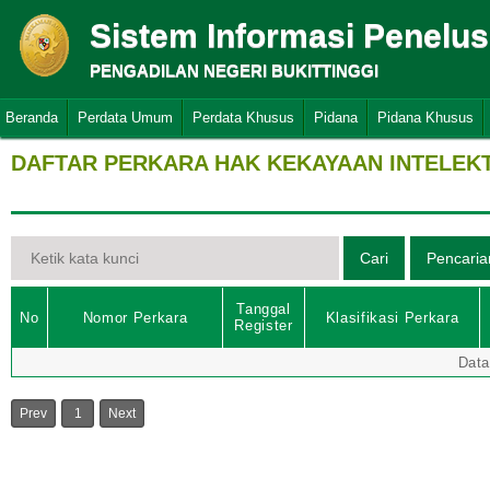
Sistem Informasi Penelu
PENGADILAN NEGERI BUKITTINGGI
Beranda
Perdata Umum
Perdata Khusus
Pidana
Pidana Khusus
DAFTAR PERKARA HAK KEKAYAAN INTELEK
Tanggal
No
Nomor Perkara
Klasifikasi Perkara
Register
Data
Prev
1
Next