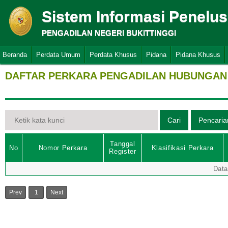
Sistem Informasi Penelu
PENGADILAN NEGERI BUKITTINGGI
Beranda
Perdata Umum
Perdata Khusus
Pidana
Pidana Khusus
DAFTAR PERKARA PENGADILAN HUBUNGAN 
Tanggal
No
Nomor Perkara
Klasifikasi Perkara
Register
Data
Prev
1
Next