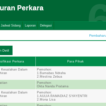
suran Perkara
Jadwal Sidang
Laporan
Delegasi
Pembaharua
sifikasi Perkara
Para Pihak
n Kesalahan Dalam
Pemohon:
hiran
1.Barnabas Ndraha
2.Mestina Zebua
atian
Pemohon:
Okta Nanda Pratama
n Kesalahan Dalam
Pemohon:
hiran
1.AULIA RAMADIAZ SYAYENTRI
2.Mona Lisa
atian
Pemohon: