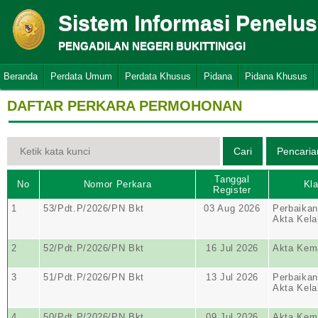
Sistem Informasi Penelu
PENGADILAN NEGERI BUKITTINGGI
Beranda
Perdata Umum
Perdata Khusus
Pidana
Pidana Khusus
DAFTAR PERKARA PERMOHONAN
Tanggal
No
Nomor Perkara
Kla
Register
1
53/Pdt.P/2026/PN Bkt
03 Aug 2026
Perbaika
Akta Kela
2
52/Pdt.P/2026/PN Bkt
16 Jul 2026
Akta Kem
3
51/Pdt.P/2026/PN Bkt
13 Jul 2026
Perbaika
Akta Kela
4
50/Pdt.P/2026/PN Bkt
09 Jul 2026
Akta Kem