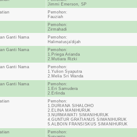
Jimmi Emerson, SP
atian
Pemohon:
Fauziah
Pemohon:
Zirmahadi
an Ganti Nama
Pemohon:
Halimatusja'dijah
an Ganti Nama
Pemohon:
1.Priega Arianda
2.Mutiara Rizki
an Ganti Nama
Pemohon:
1.Yulion Syaputra
2.Melia Sri Wanda
an Ganti Nama
Pemohon:
1.Eri Samudera
2.Erlinda
atian
Pemohon:
1.DURIANA SIHALOHO
2.ELINA MANIHURUK
3.NURMAWATI SIMANIHURUK
4.GUNTUR GRATIANUS SIMANIHURUK
5.ALBOIN FRANSISKUS SIMANIHURUK
atian
Pemohon:
Suryanto