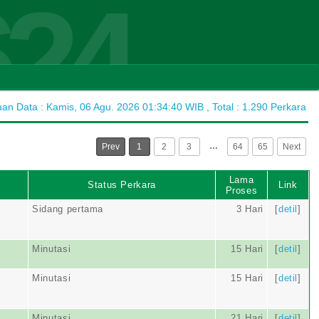
624
n Data : Kamis, 06 Agu. 2026 01:34:40 WIB , Total : 1.290 Perkara
…
Prev
1
2
3
64
65
Next
Lama
Status Perkara
Link
Proses
Sidang pertama
3 Hari
[
detil
]
Minutasi
15 Hari
[
detil
]
Minutasi
15 Hari
[
detil
]
Minutasi
21 Hari
[
detil
]