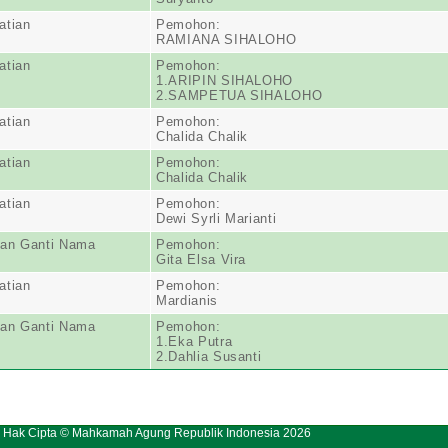
atian
Pemohon:
RAMIANA SIHALOHO
atian
Pemohon:
1.ARIPIN SIHALOHO
2.SAMPETUA SIHALOHO
atian
Pemohon:
Chalida Chalik
atian
Pemohon:
Chalida Chalik
atian
Pemohon:
Dewi Syrli Marianti
an Ganti Nama
Pemohon:
Gita Elsa Vira
atian
Pemohon:
Mardianis
an Ganti Nama
Pemohon:
1.Eka Putra
2.Dahlia Susanti
Hak Cipta © Mahkamah Agung Republik Indonesia 2026