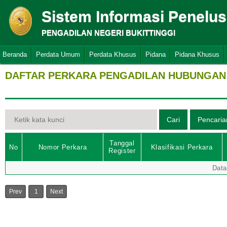
Sistem Informasi Penelu
PENGADILAN NEGERI BUKITTINGGI
Beranda
Perdata Umum
Perdata Khusus
Pidana
Pidana Khusus
DAFTAR PERKARA PENGADILAN HUBUNGAN 
Tanggal
No
Nomor Perkara
Klasifikasi Perkara
Register
Data
Prev
1
Next