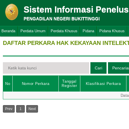
Sistem Informasi Penelu
PENGADILAN NEGERI BUKITTINGGI
Beranda
Perdata Umum
Perdata Khusus
Pidana
Pidana Khusus
DAFTAR PERKARA HAK KEKAYAAN INTELEK
Tanggal
No
Nomor Perkara
Klasifikasi Perkara
Register
Data
Prev
1
Next