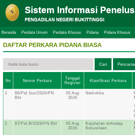
Sistem Informasi Penelu
PENGADILAN NEGERI BUKITTINGGI
Beranda
Perdata Umum
Perdata Khusus
Pidana
Pidana Khusus
DAFTAR PERKARA PIDANA BIASA
Tanggal
No
Nomor Perkara
Klasifikasi Perkara
Register
1
86/Pid.Sus/2026/PN
05 Aug
Narkotika
Bkt
2026
2
87/Pid.B/2026/PN Bkt
05 Aug
Kejahatan terhadap
2026
Kesusilaan