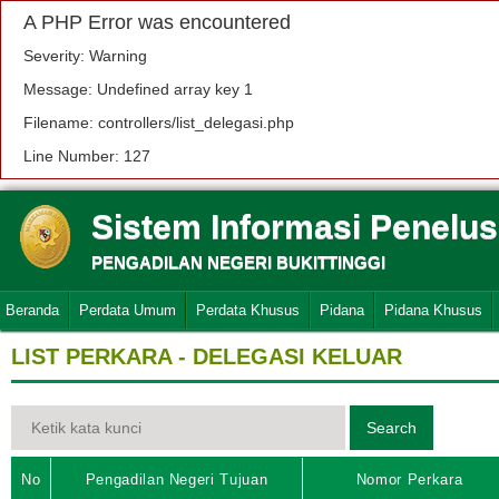
A PHP Error was encountered
Severity: Warning
Message: Undefined array key 1
Filename: controllers/list_delegasi.php
Line Number: 127
Sistem Informasi Penelu
PENGADILAN NEGERI BUKITTINGGI
Beranda
Perdata Umum
Perdata Khusus
Pidana
Pidana Khusus
LIST PERKARA - DELEGASI KELUAR
No
Pengadilan Negeri Tujuan
Nomor Perkara