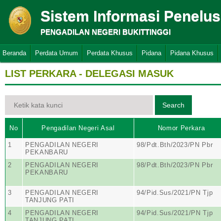
Sistem Informasi Penelu
PENGADILAN NEGERI BUKITTINGGI
Beranda
Perdata Umum
Perdata Khusus
Pidana
Pidana Khusus
LIST PERKARA - DELEGASI MASUK
No
Pengadilan Negeri Asal
Nomor Perkara
1
PENGADILAN NEGERI
98/Pdt.Bth/2023/PN Pbr
PEKANBARU
2
PENGADILAN NEGERI
98/Pdt.Bth/2023/PN Pbr
PEKANBARU
3
PENGADILAN NEGERI
94/Pid.Sus/2021/PN Tjp
TANJUNG PATI
4
PENGADILAN NEGERI
94/Pid.Sus/2021/PN Tjp
TANJUNG PATI